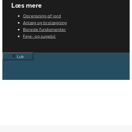
Læs mere
Oprensning af jord
Anlæg og brolægning
Borede fundamenter
Feje- og sugebil
Luk