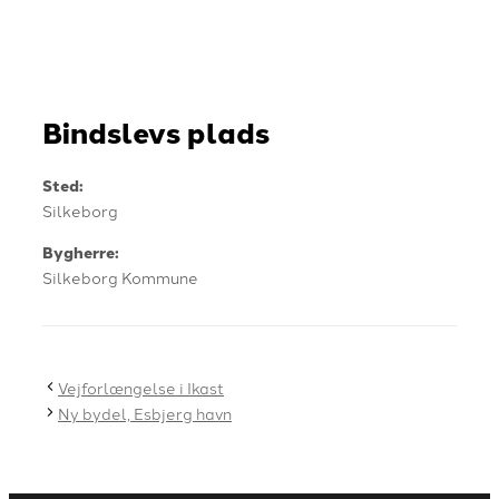
Bindslevs plads
Sted:
​Silkeborg
Bygherre:
Silkeborg Kommune
Vejforlængelse i Ikast
Ny bydel, Esbjerg havn