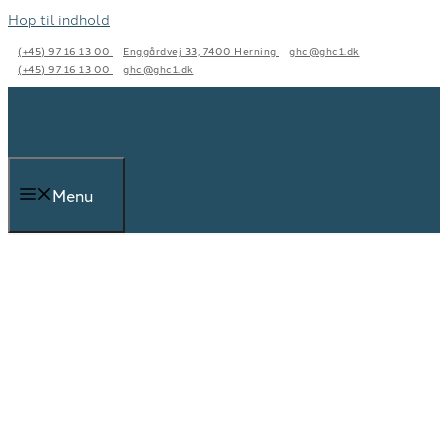
Hop til indhold
(+45) 97 16 13 00
Enggårdvej 33, 7400 Herning
ghc@ghc1.dk
(+45) 97 16 13 00
ghc@ghc1.dk
Menu